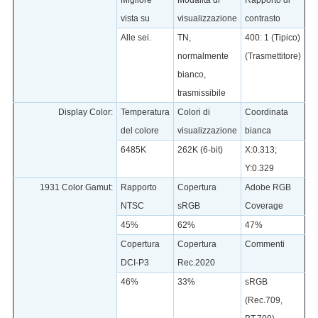
Migliore
Modalità di
Rapporto di
vista su
visualizzazione
contrasto
Alle sei.
TN,
400: 1 (Tipico)
normalmente
(Trasmettitore)
bianco,
trasmissibile
Display Color:
Temperatura
Colori di
Coordinata
del colore
visualizzazione
bianca
6485K
262K (6-bit)
X:0.313;
Y:0.329
1931 Color Gamut:
Rapporto
Copertura
Adobe RGB
NTSC
sRGB
Coverage
45%
62%
47%
Copertura
Copertura
Commenti
DCI-P3
Rec.2020
46%
33%
sRGB
(Rec.709,