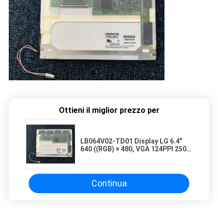
Ottieni il miglior prezzo per
LB064V02-TD01 Display LG 6.4"
640 ((RGB) × 480, VGA 124PPI 250
cd/m2 Display LCD industriale
Continua