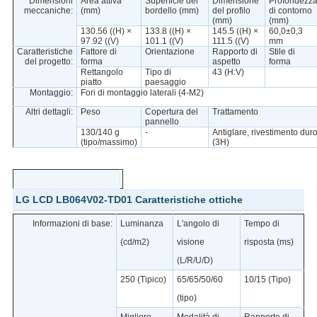
Dimensioni
Area attiva
Superficie del
Dimensione
Profondezz
meccaniche:
(mm)
bordello (mm)
del profilo
di contorno
(mm)
(mm)
130.56 ((H) ×
133.8 ((H) ×
145.5 ((H) ×
60,0±0,3
97.92 ((V)
101.1 ((V)
111.5 ((V)
mm
Caratteristiche
Fattore di
Orientazione
Rapporto di
Stile di
del progetto:
forma
aspetto
forma
Rettangolo
Tipo di
43 (H:V)
piatto
paesaggio
Montaggio:
Fori di montaggio laterali (4-M2)
Altri dettagli:
Peso
Copertura del
Trattamento
pannello
130/140 g
-
Antiglare, rivestimento dur
(tipo/massimo)
(3H)
LG LCD LB064V02-TD01 Caratteristiche ottiche
Informazioni di base:
Luminanza
L'angolo di
Tempo di
(cd/m2)
visione
risposta (ms)
(L/R/U/D)
250 (Tipico)
65/65/50/60
10/15 (Tipo)
(tipo)