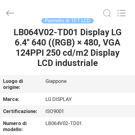
2025
Sapientia
Display
Co.,LIMITED.
All
Pannello di TFT LCD
Rights
Reserved.
LB064V02-TD01 Display LG
CASA
6.4" 640 ((RGB) × 480, VGA
PRODOTTI
124PPI 250 cd/m2 Display
LCD industriale
CIRCA
NOI
Luogo di
Giappone
origine:
GIRO
Marca:
LG DISPLAY
DELLA
Certificazione:
ISO9001
FABBRICA
Numero di
LB064V02-TD01
modello: