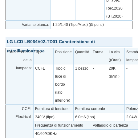
BT.709),
Rec.2020
(BT.2020)
Variante bianca:
1.25/1.40 (Tipo/Max.) ((5 punti)
LG LCD LB064V02-TD01 Caratteristiche di
retroilluminazione
Caratteristiche
Tipo
Posizione
Quantità
Forma
La vita
Scambi
della
((Orari)
lampa
lampada:
CCFL
Tipo di
1 pezzo
-
20K
-
luce di
((Min.)
bordo
(lato
inferiore)
CCFL
Fornitura di tensione
Fornitura corrente
Poten
Electrical:
340 V (tipo)
6.0mA (tipo)
2.04W 
Frequenza di funzionamento
Voltaggio di partenza
40/60/80KHz