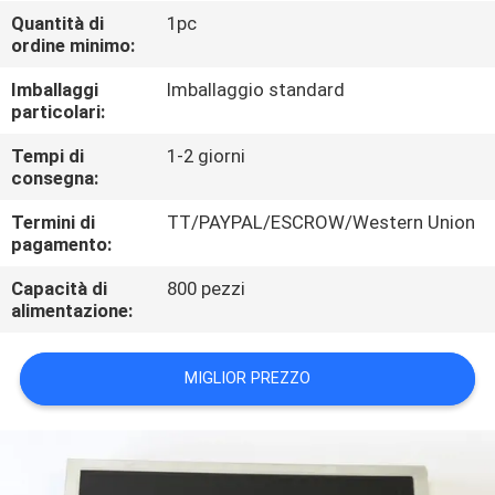
CONTROLLO
Quantità di
1pc
ordine minimo:
DI
QUALITÀ
Imballaggi
Imballaggio standard
particolari:
CONTATTICI
Tempi di
1-2 giorni
consegna:
Termini di
TT/PAYPAL/ESCROW/Western Union
NOTIZIE
pagamento:
Capacità di
800 pezzi
CASI
alimentazione:
MAPPA
MIGLIOR PREZZO
DEL
SITO