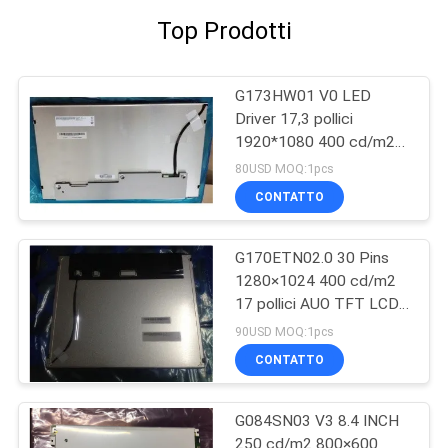
Top Prodotti
G173HW01 V0 LED
Driver 17,3 pollici
1920*1080 400 cd/m2
Pannello LCD TFT A-Si
80USD MOQ:1pcs
CONTATTO
G170ETN02.0 30 Pins
1280×1024 400 cd/m2
17 pollici AUO TFT LCD
Panel
90USD MOQ:1pcs
CONTATTO
G084SN03 V3 8.4 INCH
250 cd/m2 800×600