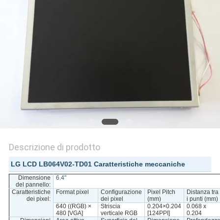
PRIVACY
POLICY
Descrizione di prodotto
LG LCD LB064V02-TD01 Caratteristiche meccaniche
Dimensione
6.4"
del pannello:
Caratteristiche
Format pixel
Configurazione
Pixel Pitch
Distanza tra
dei pixel:
dei pixel
(mm)
i punti (mm)
640 ((RGB) ×
Striscia
0.204×0.204
0.068 x
480 [VGA]
verticale RGB
[124PPI]
0.204