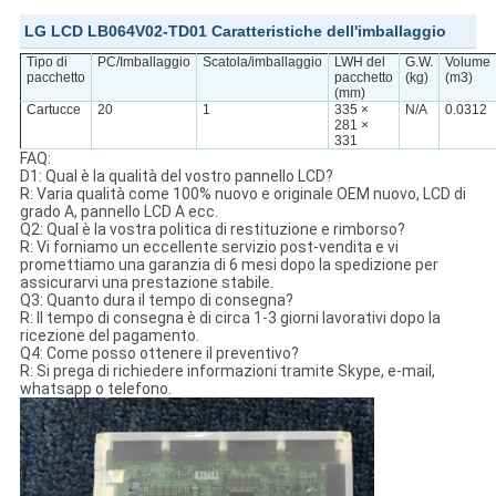
LG LCD LB064V02-TD01 Caratteristiche dell'imballaggio
Tipo di
PC/Imballaggio
Scatola/imballaggio
LWH del
G.W.
Volume
pacchetto
pacchetto
(kg)
(m3)
(mm)
Cartucce
20
1
335 ×
N/A
0.0312
281 ×
331
FAQ:
D1: Qual è la qualità del vostro pannello LCD?
R: Varia qualità come 100% nuovo e originale OEM nuovo, LCD di
grado A, pannello LCD A ecc.
Q2: Qual è la vostra politica di restituzione e rimborso?
R: Vi forniamo un eccellente servizio post-vendita e vi
promettiamo una garanzia di 6 mesi dopo la spedizione per
assicurarvi una prestazione stabile.
Q3: Quanto dura il tempo di consegna?
R: Il tempo di consegna è di circa 1-3 giorni lavorativi dopo la
ricezione del pagamento.
Q4: Come posso ottenere il preventivo?
R: Si prega di richiedere informazioni tramite Skype, e-mail,
whatsapp o telefono.