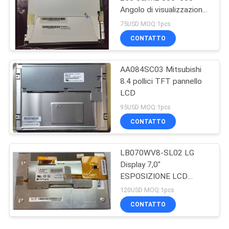
Angolo di visualizzazione
80/80/80/60 TFT-LCD,
75USD MOQ:1pcs
LCM
CONTATTO
AA084SC03 Mitsubishi
8.4 pollici TFT pannello
LCD
95USD MOQ:1pcs
CONTATTO
LB070WV8-SL02 LG
Display 7,0"
ESPOSIZIONE LCD
INDUSTRIALE 133PPI di
120USD MOQ:1pcs
800×480 450cd/m2
CONTATTO