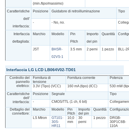
(min./tipo/massimo)
Caratteristiche
Posizione
Guidatore di retroilluminazione
Tipo
dell'
-
- No, no.
Colle
interfaccia:
Interfaccia
Marchio
Modello
Pin
Importo
Quantità
Config
dettagliata:
Pitch
del pin
JST
BHSR-
3.5 mm
2 perni
1 pezzo
BLL-2
02VS-1
Interfaccia LG LCD LB064V02-TD01
Controllo del
Fornitura di
Fornitura corrente
Potenza
pannello
tensione
elettrico:
3.3V (Tipo) (VCC)
160 mA (tipo) (ICC)
530 mW (tip
Caratteristiche
Posizione
Segnale
Tipo
dell'
-
CMOS/TTL (1 ch, 6 bit)
Collegamen
interfaccia:
Dettaglio del
Marchio
Modello
Pin
Importo
Quantità
Configurazi
connettore:
Pitch
del pin
LS Mtron
GT101-
10,0
30
1 pezzo
DRGB-
30S-
mm
perni
30P1C6B-
HR11
110A